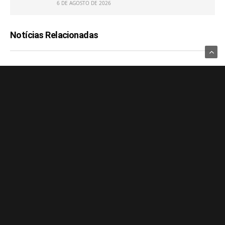
6 DE AGOSTO DE 2026
Notícias Relacionadas
GAMES
GAMES
PS5 com leitor de disco agora
Dave Bautista está
traz aviso sobre o fim da mídia
negociando para viver Kratos
física
na série de God of War