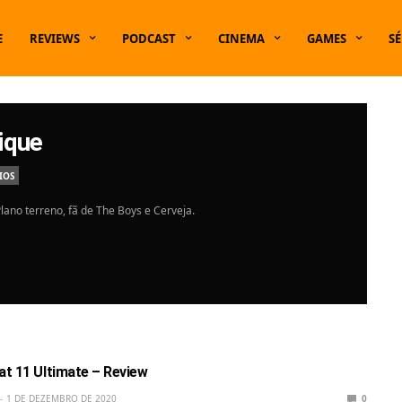
E
REVIEWS
PODCAST
CINEMA
GAMES
SÉ
ique
IOS
lano terreno, fã de The Boys e Cerveja.
t 11 Ultimate – Review
1 DE DEZEMBRO DE 2020
0