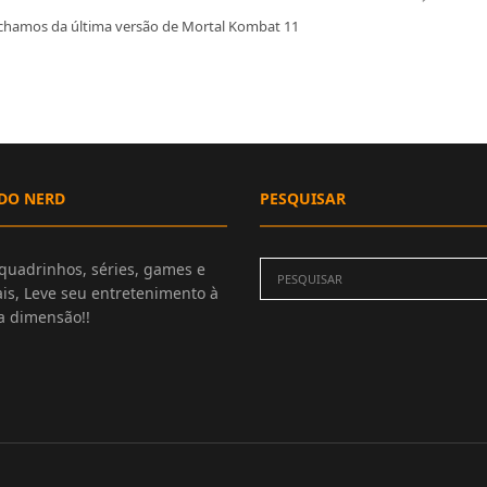
achamos da última versão de Mortal Kombat 11
DO NERD
PESQUISAR
quadrinhos, séries, games e
is, Leve seu entretenimento à
 dimensão!!