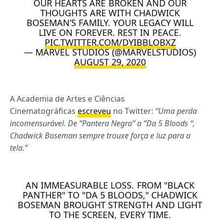
OUR HEARTS ARE BROKEN AND OUR
THOUGHTS ARE WITH CHADWICK
BOSEMAN’S FAMILY. YOUR LEGACY WILL
LIVE ON FOREVER. REST IN PEACE.
PIC.TWITTER.COM/DYIBBLOBXZ
— MARVEL STUDIOS (@MARVELSTUDIOS)
AUGUST 29, 2020
A Academia de Artes e Ciências
Cinematográficas
escreveu
no Twitter:
“Uma perda
incomensurável. De “Pantera Negra” a “Da 5 Bloods “,
Chadwick Boseman sempre trouxe força e luz para a
tela.”
AN IMMEASURABLE LOSS. FROM "BLACK
PANTHER" TO "DA 5 BLOODS," CHADWICK
BOSEMAN BROUGHT STRENGTH AND LIGHT
TO THE SCREEN, EVERY TIME.