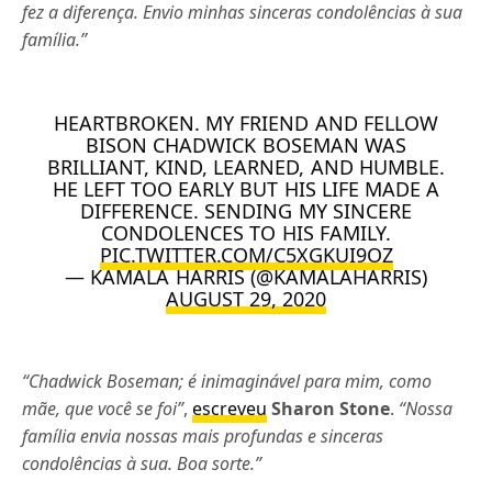
fez a diferença. Envio minhas sinceras condolências à sua
família.”
HEARTBROKEN. MY FRIEND AND FELLOW
BISON CHADWICK BOSEMAN WAS
BRILLIANT, KIND, LEARNED, AND HUMBLE.
HE LEFT TOO EARLY BUT HIS LIFE MADE A
DIFFERENCE. SENDING MY SINCERE
CONDOLENCES TO HIS FAMILY.
PIC.TWITTER.COM/C5XGKUI9OZ
— KAMALA HARRIS (@KAMALAHARRIS)
AUGUST 29, 2020
“Chadwick Boseman; é inimaginável para mim, como
mãe, que você se foi”
,
escreveu
Sharon Stone
.
“Nossa
família envia nossas mais profundas e sinceras
condolências à sua. Boa sorte.”