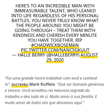
HERE’S TO AN INCREDIBLE MAN WITH
IMMEASURABLE TALENT, WHO LEANED
INTO LIFE REGARDLESS OF HIS PERSONAL
BATTLES. YOU NEVER TRULY KNOW WHAT
THE PEOPLE AROUND YOU MIGHT BE
GOING THROUGH – TREAT THEM WITH
KINDNESS AND CHERISH EVERY MINUTE
YOU HAVE TOGETHER. RIP
#CHADWICKBOSEMAN
PIC.TWITTER.COM/NANC5GKUUT
— HALLE BERRY (@HALLEBERRY)
AUGUST
29, 2020
“Foi uma grande honra trabalhar com você e conhecê-
lo”
,
escreveu
Mark Ruffalo
.
“Que ser humano generoso
e sincero. Você acreditou na natureza sagrada do
trabalho e deu tudo de si. Muito amor à sua família. E
muito amor de todos nós que deixamos aqui.”