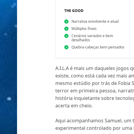
THE GOOD
Narrativa envolvente e atual
Múltiplos finais
Cenários variados e bem
detalhados
Quebra-cabeças bem pensados
A.I.L.A é mais um daqueles jogos q
existe, como está cada vez mais am
mesmo estúdio por trás de Fobia S
terror em primeira pessoa, narrati
história inquietante sobre tecnolo
acerta em cheio.
Aqui acompanhamos Samuel, um te
experimental controlado por uma in