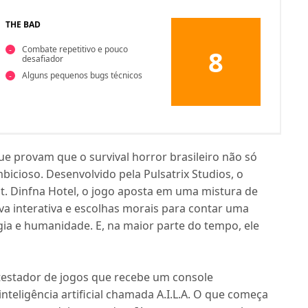
THE BAD
Combate repetitivo e pouco
8
desafiador
Alguns pequenos bugs técnicos
ue provam que o survival horror brasileiro não só
bicioso. Desenvolvido pela Pulsatrix Studios, o
t. Dinfna Hotel, o jogo aposta em uma mistura de
va interativa e escolhas morais para contar uma
gia e humanidade. E, na maior parte do tempo, ele
stador de jogos que recebe um console
teligência artificial chamada A.I.L.A. O que começa