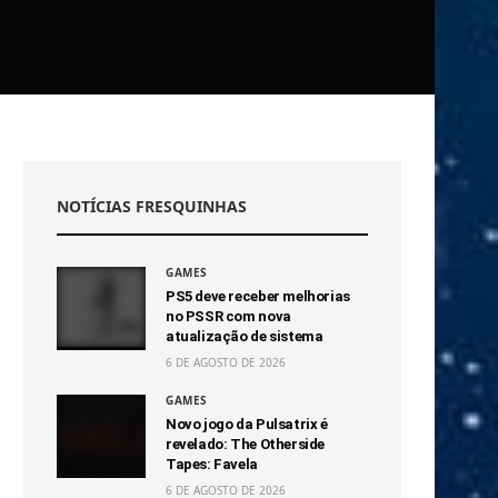
NOTÍCIAS FRESQUINHAS
GAMES
PS5 deve receber melhorias
no PSSR com nova
atualização de sistema
6 DE AGOSTO DE 2026
GAMES
Novo jogo da Pulsatrix é
revelado: The Otherside
Tapes: Favela
6 DE AGOSTO DE 2026