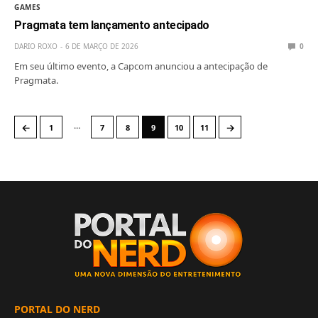
GAMES
Pragmata tem lançamento antecipado
DARIO ROXO
6 DE MARÇO DE 2026
0
Em seu último evento, a Capcom anunciou a antecipação de
Pragmata.
…
←
→
1
7
8
9
10
11
PORTAL DO NERD