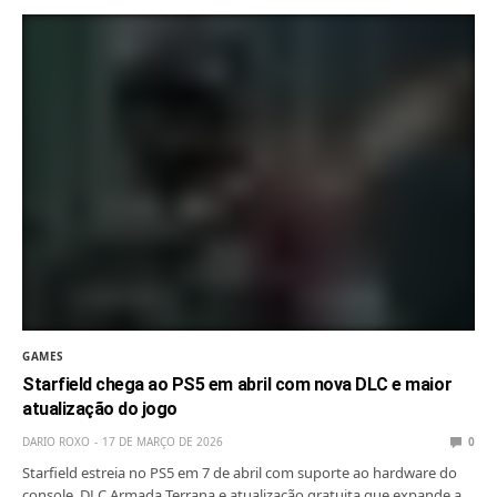
GAMES
Starfield chega ao PS5 em abril com nova DLC e maior
atualização do jogo
DARIO ROXO
17 DE MARÇO DE 2026
0
Starfield estreia no PS5 em 7 de abril com suporte ao hardware do
console, DLC Armada Terrana e atualização gratuita que expande a