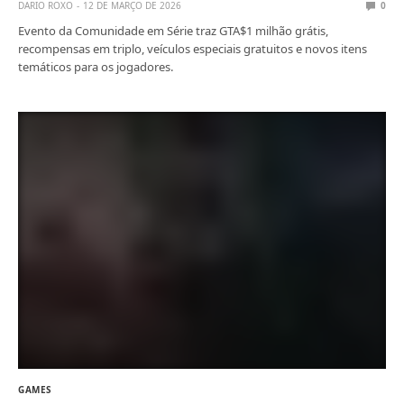
DARIO ROXO
12 DE MARÇO DE 2026
0
Evento da Comunidade em Série traz GTA$1 milhão grátis,
recompensas em triplo, veículos especiais gratuitos e novos itens
temáticos para os jogadores.
GAMES