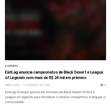
E-SPORTS
ExitLag anuncia campeonatos de Black Desert e League
of Legends com mais de R$ 24 mil em prêmios
DARIO ROXO
17 DE MARÇO DE 2026
0
ExitLag ChampZ aposta em torneios de Black Desert Online e
League of Legends para fortalecer o cenário competitivo e engajar a
comunidade.